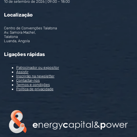
10 de setembro de 2026 | 09:00 – 18:00
Localização
Centro de Convenções Talatona
Av. Samora Machel,
Talatona
Luanda, Angola
Ligações rápidas
Patrocinador ou expositor
Assistir
Inscrição na newsletter
Contactar-nos
Termos e condições
Política de privacidade