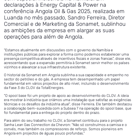
declarações à Energy Capital & Power na
conferência Angola Oil & Gas 2025, realizada em
Luanda no mês passado, Sandro Ferreira, Diretor
Comercial e de Marketing da Sonamet, sublinhou
as ambições da empresa em alargar as suas
operações para além de Angola.
"Estamos atualmente em discussões com o governo da Namíbia e
instituições públicas para explorar a forma como podemos estabelecer uma
presença competitiva através de incentivos fiscais e zonas francas", disse ele,
acrescentando que a expansão permitiria à Sonamet servir melhor os países
vizinhos e alavancar a sua infraestrutura existente.
O historial da Sonamet em Angola sublinha a sua capacidade e empenho no
sector do petróleo e do gás. A empresa tem desempenhado um papel
fundamental em vários projectos de alto nível, incluindo o desenvolvimento
da Fase 3 do CLOV da TotalEnergies.
"O spool base foi um projeto de apoio ao desenvolvimento do CLOV. A ideia
era mostrar à indústria que criámos uma instalação que satisfaz as exigências
técnicas e os desafios da indústria atual", disse Ferreira. Ele também destacou
a colaboração bem-sucedida com a Subsea 7 na operação do spool base, que
foi fundamental para a entrega do projeto dentro do prazo.
Para além do seu trabalho no CLOV, a Sonamet contribuiu para o projeto
Sanha Lean Gas Connection da Chevron: "Não só construímos a camisa e o
convés, mas também os compressores de reforço. Somos pioneiros em
Angola em projectos de águas pouco profundas."