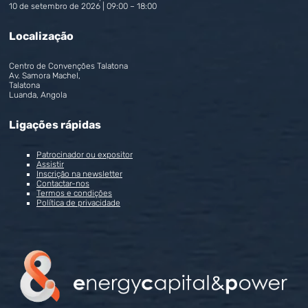
10 de setembro de 2026 | 09:00 – 18:00
Localização
Centro de Convenções Talatona
Av. Samora Machel,
Talatona
Luanda, Angola
Ligações rápidas
Patrocinador ou expositor
Assistir
Inscrição na newsletter
Contactar-nos
Termos e condições
Política de privacidade