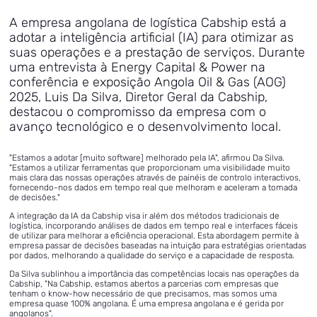
A empresa angolana de logística Cabship está a
adotar a inteligência artificial (IA) para otimizar as
suas operações e a prestação de serviços. Durante
uma entrevista à Energy Capital & Power na
conferência e exposição Angola Oil & Gas (AOG)
2025, Luis Da Silva, Diretor Geral da Cabship,
destacou o compromisso da empresa com o
avanço tecnológico e o desenvolvimento local.
"Estamos a adotar [muito software] melhorado pela IA", afirmou Da Silva.
"Estamos a utilizar ferramentas que proporcionam uma visibilidade muito
mais clara das nossas operações através de painéis de controlo interactivos,
fornecendo-nos dados em tempo real que melhoram e aceleram a tomada
de decisões."
A integração da IA da Cabship visa ir além dos métodos tradicionais de
logística, incorporando análises de dados em tempo real e interfaces fáceis
de utilizar para melhorar a eficiência operacional. Esta abordagem permite à
empresa passar de decisões baseadas na intuição para estratégias orientadas
por dados, melhorando a qualidade do serviço e a capacidade de resposta.
Da Silva sublinhou a importância das competências locais nas operações da
Cabship, "Na Cabship, estamos abertos a parcerias com empresas que
tenham o know-how necessário de que precisamos, mas somos uma
empresa quase 100% angolana. É uma empresa angolana e é gerida por
angolanos".