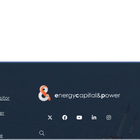
sitor
er
twitter
facebook
youtube
linkedin
instagram
Pesquisar
de