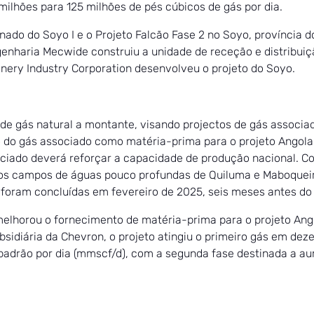
ilhões para 125 milhões de pés cúbicos de gás por dia.
nado do Soyo I e o Projeto Falcão Fase 2 no Soyo, província 
enharia Mecwide construiu a unidade de receção e distribuiç
inery Industry Corporation desenvolveu o projeto do Soyo.
 de gás natural a montante, visando projectos de gás associ
 do gás associado como matéria-prima para o projeto Angola 
ociado deverá reforçar a capacidade de produção nacional. C
ás dos campos de águas pouco profundas de Quiluma e Maboquei
foram concluídas em fevereiro de 2025, seis meses antes do 
lhorou o fornecimento de matéria-prima para o projeto Angol
sidiária da Chevron, o projeto atingiu o primeiro gás em de
 padrão por dia (mmscf/d), com a segunda fase destinada a 