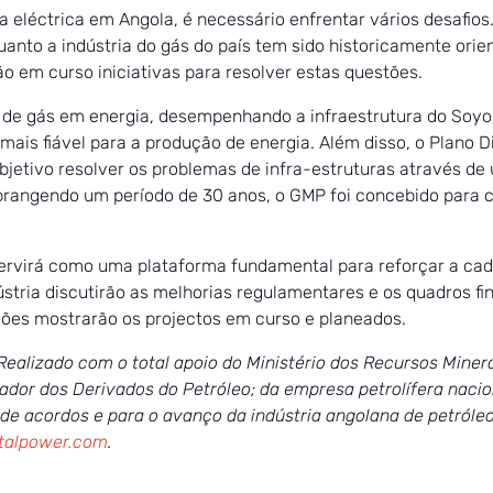
 eléctrica em Angola, é necessário enfrentar vários desafios
anto a indústria do gás do país tem sido historicamente orie
o em curso iniciativas para resolver estas questões.
o de gás em energia, desempenhando a infraestrutura do Soy
is fiável para a produção de energia. Além disso, o Plano Di
jetivo resolver os problemas de infra-estruturas através de
Abrangendo um período de 30 anos, o GMP foi concebido para 
ervirá como uma plataforma fundamental para reforçar a cade
ndústria discutirão as melhorias regulamentares e os quadros 
ções mostrarão os projectos em curso e planeados.
ealizado com o total apoio do Ministério dos Recursos Minera
lador dos Derivados do Petróleo; da empresa petrolífera naci
de acordos e para o avanço da indústria angolana de petróleo 
talpower.com
.