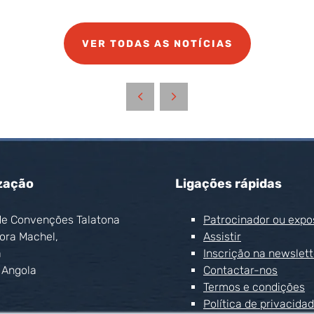
VER TODAS AS NOTÍCIAS
zação
Ligações rápidas
de Convenções Talatona
Patrocinador ou expo
ora Machel,
Assistir
a
Inscrição na newslett
 Angola
Contactar-nos
Termos e condições
Política de privacida