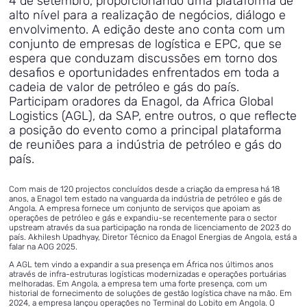
4 de setembro, proporcionando uma plataforma de
alto nível para a realização de negócios, diálogo e
envolvimento. A edição deste ano conta com um
conjunto de empresas de logística e EPC, que se
espera que conduzam discussões em torno dos
desafios e oportunidades enfrentados em toda a
cadeia de valor de petróleo e gás do país.
Participam oradores da Enagol, da Africa Global
Logistics (AGL), da SAP, entre outros, o que reflecte
a posição do evento como a principal plataforma
de reuniões para a indústria de petróleo e gás do
país.
Com mais de 120 projectos concluídos desde a criação da empresa há 18
anos, a Enagol tem estado na vanguarda da indústria de petróleo e gás de
Angola. A empresa fornece um conjunto de serviços que apoiam as
operações de petróleo e gás e expandiu-se recentemente para o sector
upstream através da sua participação na ronda de licenciamento de 2023 do
país. Akhilesh Upadhyay, Diretor Técnico da Enagol Energias de Angola, está a
falar na AOG 2025.
A AGL tem vindo a expandir a sua presença em África nos últimos anos
através de infra-estruturas logísticas modernizadas e operações portuárias
melhoradas. Em Angola, a empresa tem uma forte presença, com um
historial de fornecimento de soluções de gestão logística chave na mão. Em
2024, a empresa lançou operações no Terminal do Lobito em Angola. O