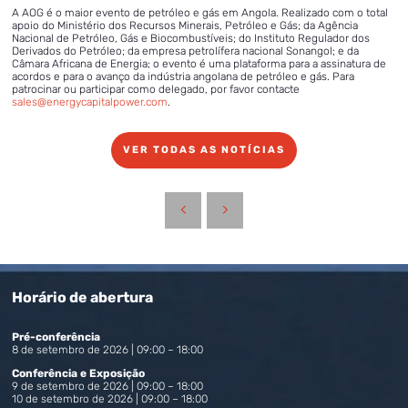
A AOG é o maior evento de petróleo e gás em Angola. Realizado com o total
apoio do Ministério dos Recursos Minerais, Petróleo e Gás; da Agência
Nacional de Petróleo, Gás e Biocombustíveis; do Instituto Regulador dos
Derivados do Petróleo; da empresa petrolífera nacional Sonangol; e da
Câmara Africana de Energia; o evento é uma plataforma para a assinatura de
acordos e para o avanço da indústria angolana de petróleo e gás. Para
patrocinar ou participar como delegado, por favor contacte
sales@energycapitalpower.com
.
VER TODAS AS NOTÍCIAS
Horário de abertura
Pré-conferência
8 de setembro de 2026 | 09:00 – 18:00
Conferência e Exposição
9 de setembro de 2026 | 09:00 – 18:00
10 de setembro de 2026 | 09:00 – 18:00