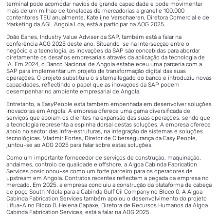
terminal pode acomodar navios de grande capacidade e pode movimentar
mais de um milhão de toneladas de mercadorias a granel e 100.000
contentores TEU anualmente. Katelijne Verschaeren, Diretora Comercial e de
Marketing da AGL Angola Lda, está a participar na AOG 2025.
João Eanes, Industry Value Adviser da SAP, também está a falar na
conferência AOG 2025 deste ano. Situando-se na intersecção entre o
negócio e a tecnologia, as inovações da SAP são concebidas para abordar
diretamente os desafios empresariais através da aplicação da tecnologia de
IA. Em 2024, o Banco Nacional de Angola estabeleceu uma parceria com a
SAP para implementar um projeto de transformação digital das suas
operações. O projeto substituiu o sistema legado do banco e introduziu novas
capacidades, reflectindo o papel que as inovações da SAP podem
desempenhar no ambiente empresarial de Angola.
Entretanto, a EasyPeople está também empenhada em desenvolver soluções
inovadoras em Angola. A empresa oferece uma gama diversificada de
serviços que apoiam os clientes na expansão das suas operações, sendo que
a tecnologia representa a espinha dorsal destas soluções. A empresa oferece
apoio no sector das infra-estruturas, na integração de sistemas e soluções
tecnológicas. Vladmir Fortes, Diretor de Cibersegurança da Easy People,
juntou-se ao AOG 2025 para falar sobre estas soluções.
Como um importante fornecedor de serviços de construção, maquinação,
andaimes, controlo de qualidade e offshore, a Algoa Cabinda Fabrication
Services posicionou-se como um forte parceiro para os operadores de
upstream em Angola. Contratos recentes reflectem a pegada da empresa no
mercado. Em 2025, a empresa concluiu a construção da plataforma de cabeça
de poço South N'dola para a Cabinda Gulf Oil Company no Bloco 0. A Algoa
Cabinda Fabrication Services também apoiou o desenvolvimento do projeto
Lifua-A no Bloco 0. Helena Capaxe, Diretora de Recursos Humanos da Algoa
Cabinda Fabrication Services, está a falar na AOG 2025.