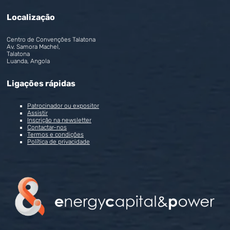
Localização
Centro de Convenções Talatona
Av. Samora Machel,
Talatona
Luanda, Angola
Ligações rápidas
Patrocinador ou expositor
Assistir
Inscrição na newsletter
Contactar-nos
Termos e condições
Política de privacidade