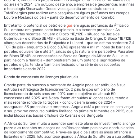
000 BPD, enquanto o projeto Kaminho atingiu uma FID de 6 mil milhões de
dólares em 2024. Em outubro deste ano, a empresa de geociências marinhas
e tecnologia Shearwater Geoservices garantiu um contrato com a
TotalEnergies para realizar uma pesquisa em águas profundas nos campos
Louro e Mostarda do país - parte do desenvolvimento de Koambo.
Entretanto, o potencial de petróleo e
gás
em águas profundas da África do
Sul, embora em grande parte inexplorado, é altamente promissor. As
descobertas recentes incluem o Bloco 11B/12B - situado na Bacia de
Outeniqua - e o Bloco 3B/4B - situado na Bacia de Orange. O Bloco 11B/12B
alberga as descobertas de Brulpadda e Luiperd - que se estima conterem 3,4
TCF de gás - enquanto o Bloco 3B/4B apresenta 4 mil milhões de barris de
petróleo equivalente e até 24 jazidas de gás natural em perspetiva. Para além
do Bloco 3B/4B, as concessões na Bacia de Orange da África do Sul - que
partilha com a Namíbia - demonstraram ter um potencial significativo de
petróleo e gás, tendo a Namíbia efectuado uma série de descobertas
importantes desde 2022.
Ronda de concessão de licenças plurianuais
Grande parte do sucesso a montante de Angola pode ser atribuído à sua
estrutura estratégica de licenciamento. O país lançou um plano de
licenciamento de seis anos em 2019, com o objetivo de atribuir 50
concessões até 2025. Até à data, foram atribuídas 41 concessões, tendo a
mais recente ronda de licitações - concluída em janeiro de 2024 -
assegurado 53 propostas de empresas. Angola está a preparar-se para lançar
o seu próximo concurso público limitado no primeiro trimestre de 2025, que
inclui blocos nas bacias offshore do Kwanza e de Benguela.
A África do Sul tem muito a aprender com este plano de investimento a longo
prazo e as recentes mudanças de política apontam para novas oportunidades
de licenciamento competitivo. Prevê-se que o país abra as áreas offshore a
licitantes em 2025. Isto acontece quando a África do Sul alterou a sua política