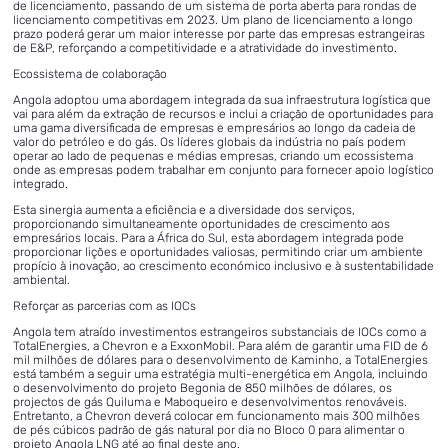
de licenciamento, passando de um sistema de porta aberta para rondas de
licenciamento competitivas em 2023. Um plano de licenciamento a longo
prazo poderá gerar um maior interesse por parte das empresas estrangeiras
de E&P, reforçando a competitividade e a atratividade do investimento.
Ecossistema de colaboração
Angola adoptou uma abordagem integrada da sua infraestrutura logística que
vai para além da extração de recursos e inclui a criação de oportunidades para
uma gama diversificada de empresas e empresários ao longo da cadeia de
valor do petróleo e do gás. Os líderes globais da indústria no país podem
operar ao lado de pequenas e médias empresas, criando um ecossistema
onde as empresas podem trabalhar em conjunto para fornecer apoio logístico
integrado.
Esta sinergia aumenta a eficiência e a diversidade dos serviços,
proporcionando simultaneamente oportunidades de crescimento aos
empresários locais. Para a África do Sul, esta abordagem integrada pode
proporcionar lições e oportunidades valiosas, permitindo criar um ambiente
propício à inovação, ao crescimento económico inclusivo e à sustentabilidade
ambiental.
Reforçar as parcerias com as IOCs
Angola tem atraído investimentos estrangeiros substanciais de IOCs como a
TotalEnergies, a Chevron e a ExxonMobil. Para além de garantir uma FID de 6
mil milhões de dólares para o desenvolvimento de Kaminho, a TotalEnergies
está também a seguir uma estratégia multi-energética em Angola, incluindo
o desenvolvimento do projeto Begonia de 850 milhões de dólares, os
projectos de gás Quiluma e Maboqueiro e desenvolvimentos renováveis.
Entretanto, a Chevron deverá colocar em funcionamento mais 300 milhões
de pés cúbicos padrão de gás natural por dia no Bloco 0 para alimentar o
projeto Angola LNG até ao final deste ano.