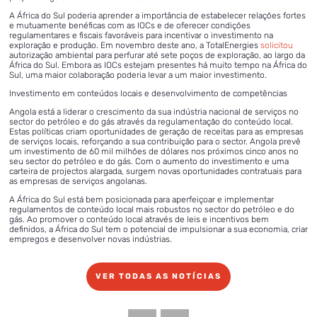
A África do Sul poderia aprender a importância de estabelecer relações fortes
e mutuamente benéficas com as IOCs e de oferecer condições
regulamentares e fiscais favoráveis para incentivar o investimento na
exploração e produção. Em novembro deste ano, a TotalEnergies
solicitou
autorização ambiental para perfurar até sete poços de exploração, ao largo da
África do Sul. Embora as IOCs estejam presentes há muito tempo na África do
Sul, uma maior colaboração poderia levar a um maior investimento.
Investimento em conteúdos locais e desenvolvimento de competências
Angola está a liderar o crescimento da sua indústria nacional de serviços no
sector do petróleo e do gás através da regulamentação do conteúdo local.
Estas políticas criam oportunidades de geração de receitas para as empresas
de serviços locais, reforçando a sua contribuição para o sector. Angola prevê
um investimento de 60 mil milhões de dólares nos próximos cinco anos no
seu sector do petróleo e do gás. Com o aumento do investimento e uma
carteira de projectos alargada, surgem novas oportunidades contratuais para
as empresas de serviços angolanas.
A África do Sul está bem posicionada para aperfeiçoar e implementar
regulamentos de conteúdo local mais robustos no sector do petróleo e do
gás. Ao promover o conteúdo local através de leis e incentivos bem
definidos, a África do Sul tem o potencial de impulsionar a sua economia, criar
empregos e desenvolver novas indústrias.
VER TODAS AS NOTÍCIAS