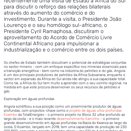
recentemente uma visita de Estado à África do Sul
para discutir o reforço das relações bilaterais
através do aumento do comércio e do
investimento. Durante a visita, o Presidente João
Lourenço e o seu homólogo sul-africano, o
Presidente Cyril Ramaphosa, discutiram o
aproveitamento do Acordo de Comércio Livre
Continental Africano para impulsionar a
industrialização e o comércio entre os dois países.
Os chefes de Estado também discutiram o potencial de estratégias conjuntas
no sector mineiro - com um enfoque específico nos minerais essenciais para
a transição energética - bem como na indústria do petróleo e do gás. Angola
é um dos principais produtores de petróleo da África Subsariana, enquanto o
sector em expansão da África do Sul ainda não atingiu a sua capacidade total.
Como tal, a África do Sul tem muito a aprender com o seu vizinho regional, na
medida em que este procura desenvolver os seus recursos de petróleo e
gás.
Exploração em águas profundas
Angola solidificou a sua posição como um proeminente produtor de águas
profundas, com projectos-chave como o
projeto de águas ultra-profundas
Koambo
da TotalEnergies - o primeiro projeto no Bloco 32 ultra-profundo ao
largo da costa - e o mais recente
desenvolvimento Kaminho
- o primeiro
grande desenvolvimento em águas profundas na Bacia do Kwanza ao largo da
costa. O Koambo, lançado em 2018, tem uma capacidade de produção de 230